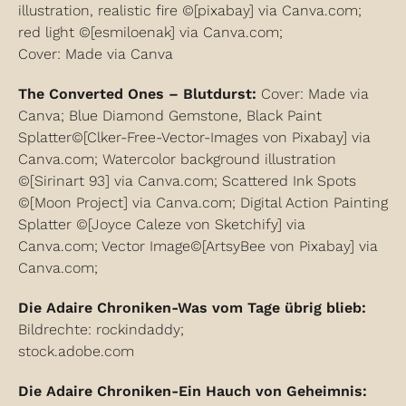
illustration, realistic fire ©[pixabay] via Canva.com;
red light ©[esmiloenak] via Canva.com;
Cover: Made via Canva
The Converted Ones – Blutdurst:
Cover: Made via
Canva; Blue Diamond Gemstone, Black Paint
Splatter©[Clker-Free-Vector-Images von Pixabay] via
Canva.com; Watercolor background illustration
©[Sirinart 93] via Canva.com; Scattered Ink Spots
©[Moon Project] via Canva.com; Digital Action Painting
Splatter ©[Joyce Caleze von Sketchify] via
Canva.com; Vector Image©[ArtsyBee von Pixabay] via
Canva.com;
Die Adaire Chroniken-
Was vom Tage übrig blieb:
Bildrechte: rockindaddy;
stock.adobe.com
Die Adaire Chroniken-
Ein Hauch von Geheimnis: