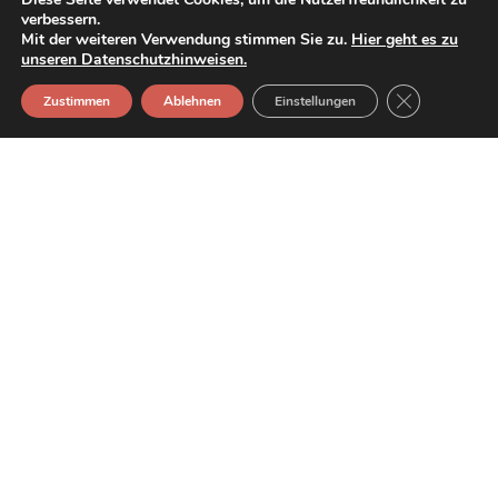
Bestellung
verbessern.
Mit der weiteren Verwendung stimmen Sie zu.
Hier geht es zu
unseren Datenschutzhinweisen.
GDPR Cookie-
Zustimmen
Ablehnen
Einstellungen